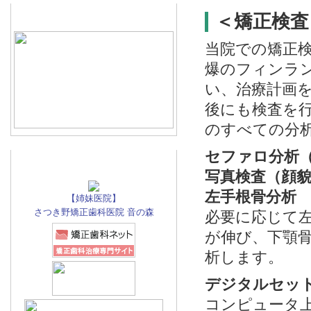
＜矯正検査
当院での矯正
爆のフィンラ
い、治療計画
後にも検査を
のすべての分
セファロ分析
写真検査（顔
左手根骨分析
【姉妹医院】
さつき野矯正歯科医院 音の森
必要に応じて
が伸び、下顎
析します。
デジタルセッ
コンピュータ